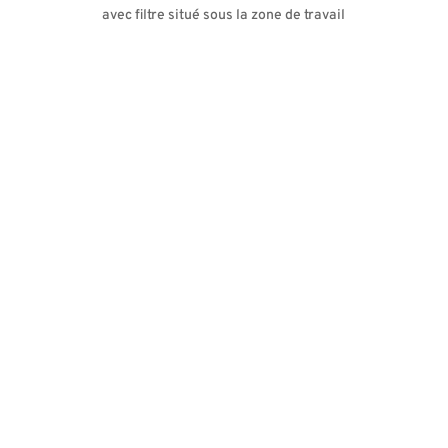
avec filtre situé sous la zone de travail
Tous les produits
NOTRE RÉSEAU DE PARTENAIRES
+60 marques leaders
représentées
Avec plus de 60 marques représentées,
PROFESSIONAL LABO vous offre depuis 30 ans le
meilleur de la technologie des produits de laboratoire.